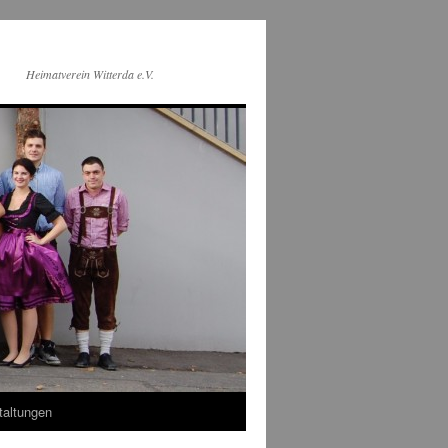
Heimatverein Witterda e.V.
taltungen