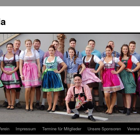
da
erein
Impressum
Termine für Mitglieder
Unsere Sponsoren
Verans