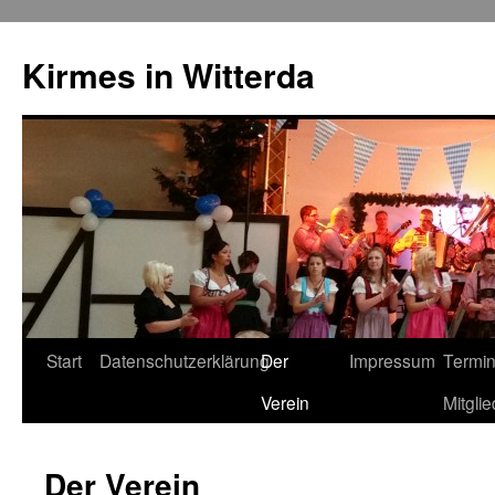
Kirmes in Witterda
Springe
Start
Datenschutzerklärung
Der
Impressum
Termin
zum
Verein
Mitglie
Inhalt
Der Verein