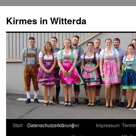
Kirmes in Witterda
Springe
Start
Datenschutzerklärung
Der
Impressum
Termin