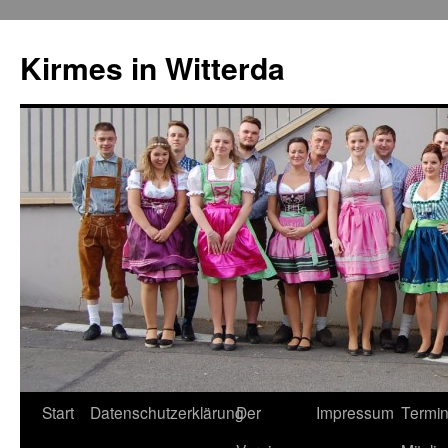
Kirmes in Witterda
Springe
Start
Datenschutzerklärung
Der
Impressum
Termin